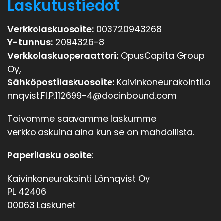
Laskutustiedot
Verkkolaskuosoite:
003720943268
Y-tunnus:
2094326-8
Verkkolaskuoperaattori:
OpusCapita Group
Oy,
Sähköpostilaskuosoite:
KaivinkoneurakointiLo
nnqvist.FI.P.112699-4@docinbound.com
Toivomme saavamme laskumme
verkkolaskuina aina kun se on mahdollista.
Paperilasku osoite
:
Kaivinkoneurakointi Lönnqvist Oy
PL 42406
00063 Laskunet