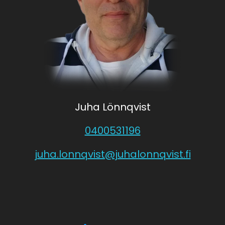
Juha Lönnqvist
0400531196
juha.lonnqvist@juhalonnqvist.fi