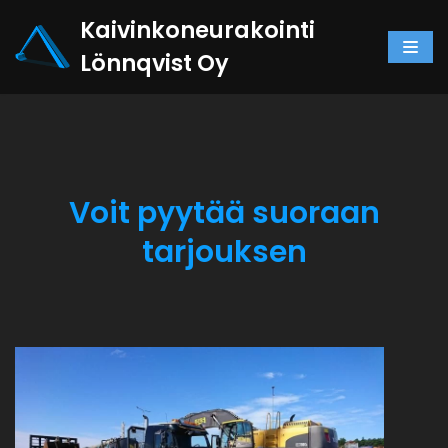
Skip
Kaivinkoneurakointi
to
Lönnqvist Oy
content
Voit pyytää suoraan
tarjouksen