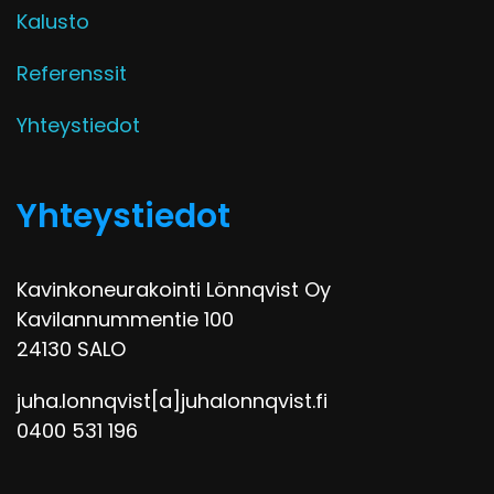
Kalusto
Referenssit
Yhteystiedot
Yhteystiedot
Kavinkoneurakointi Lönnqvist Oy
Kavilannummentie 100
24130 SALO
juha.lonnqvist[a]juhalonnqvist.fi
0400 531 196